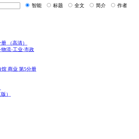
智能
标题
全文
简介
作者
分册 （高清）
·物流·工业·市政
旅馆 商业 第5分册
）
三版）