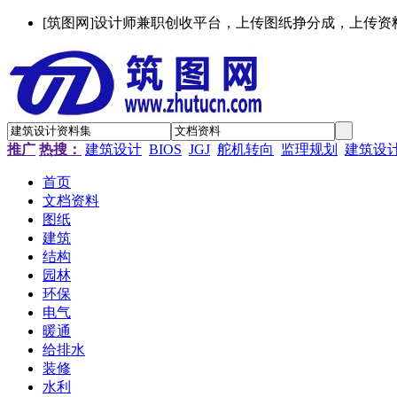
[筑图网]设计师兼职创收平台，上传图纸挣分成，上传资
推广
热搜：
建筑设计
BIOS
JGJ
舵机转向
监理规划
建筑设
首页
文档资料
图纸
建筑
结构
园林
环保
电气
暖通
给排水
装修
水利