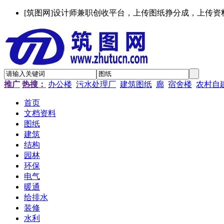
[筑图网]设计师兼职创收平台，上传图纸挣分成，上传资
推广
热搜：
办公楼
污水处理厂
建筑图纸
廊
宿舍楼
农村自
首页
文档资料
图纸
建筑
结构
园林
环保
电气
暖通
给排水
装修
水利