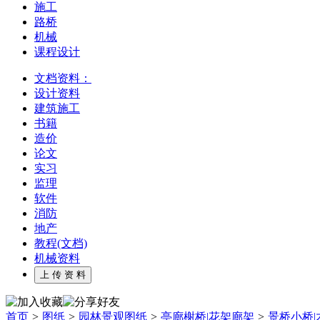
施工
路桥
机械
课程设计
文档资料：
设计资料
建筑施工
书籍
造价
论文
实习
监理
软件
消防
地产
教程(文档)
机械资料
首页
>
图纸
>
园林景观图纸
>
亭廊榭桥|花架廊架
>
景桥小桥|