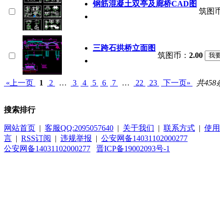
钢筋混凝土双亭及廊桥CAD图
筑图
三跨石拱桥立面图
筑图币：
2.00
«上一页
1
2
…
3
4
5
6
7
…
22
23
下一页»
共458
搜索排行
网站首页
|
客服QQ:2095057640
|
关于我们
|
联系方式
|
使用
言
|
RSS订阅
|
违规举报
|
公安网备14031102000277
公安网备14031102000277
晋ICP备19002093号-1