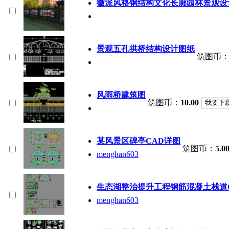
徽派风格钢结构文化长廊园林景观设
景观五孔拱桥结构设计图纸
筑图币
风雨桥建筑图
筑图币：
10.00
某风景区碑亭CAD详图
筑图币：
5.0
menghan603
生态湖整治提升工程钢筋混凝土栈道
menghan603