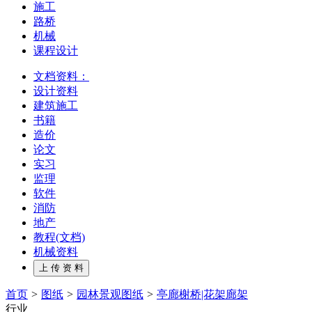
施工
路桥
机械
课程设计
文档资料：
设计资料
建筑施工
书籍
造价
论文
实习
监理
软件
消防
地产
教程(文档)
机械资料
首页
>
图纸
>
园林景观图纸
>
亭廊榭桥|花架廊架
行业