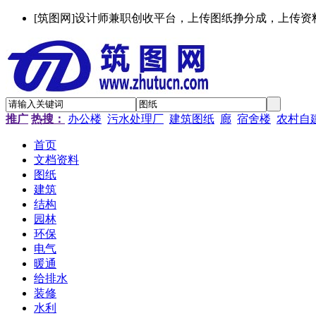
[筑图网]设计师兼职创收平台，上传图纸挣分成，上传资
推广
热搜：
办公楼
污水处理厂
建筑图纸
廊
宿舍楼
农村自
首页
文档资料
图纸
建筑
结构
园林
环保
电气
暖通
给排水
装修
水利