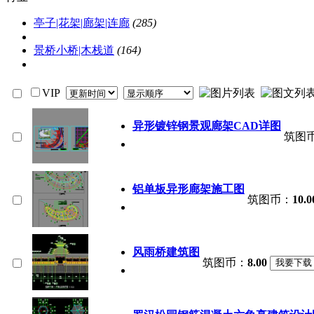
亭子|花架|廊架|连廊
(285)
景桥小桥|木栈道
(164)
VIP
异形镀锌钢景观廊架CAD详图
筑图
铝单板异形廊架施工图
筑图币：
10.0
风雨桥建筑图
筑图币：
8.00