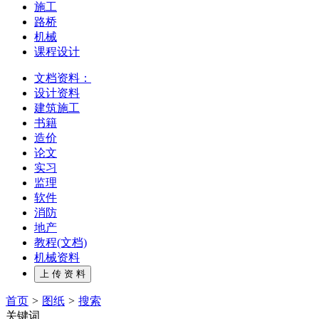
施工
路桥
机械
课程设计
文档资料：
设计资料
建筑施工
书籍
造价
论文
实习
监理
软件
消防
地产
教程(文档)
机械资料
首页
>
图纸
>
搜索
关键词