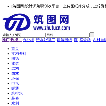
[筑图网]设计师兼职创收平台，上传图纸挣分成，上传资
推广
热搜：
办公楼
污水处理厂
建筑图纸
廊
宿舍楼
农村自
首页
文档资料
图纸
建筑
结构
园林
环保
电气
暖通
给排水
装修
水利