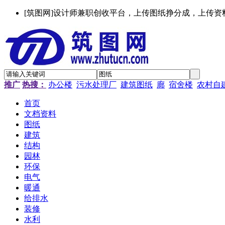
[筑图网]设计师兼职创收平台，上传图纸挣分成，上传资
推广
热搜：
办公楼
污水处理厂
建筑图纸
廊
宿舍楼
农村自
首页
文档资料
图纸
建筑
结构
园林
环保
电气
暖通
给排水
装修
水利