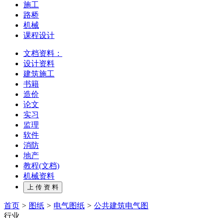
施工
路桥
机械
课程设计
文档资料：
设计资料
建筑施工
书籍
造价
论文
实习
监理
软件
消防
地产
教程(文档)
机械资料
首页
>
图纸
>
电气图纸
>
公共建筑电气图
行业