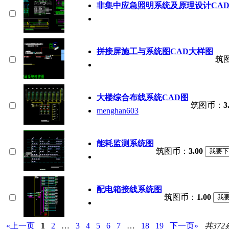
非集中应急照明系统及原理设计CA
拼接屏施工与系统图CAD大样图
筑
大楼综合布线系统CAD图
筑图币：
3
menghan603
能耗监测系统图
筑图币：
3.00
配电箱接线系统图
筑图币：
1.00
«上一页
1
2
…
3
4
5
6
7
…
18
19
下一页»
共372