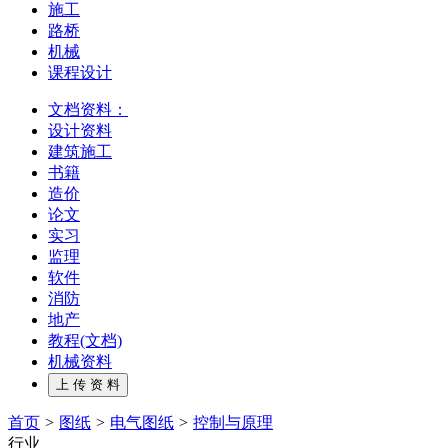
施工
路桥
机械
课程设计
文档资料：
设计资料
建筑施工
书籍
造价
论文
实习
监理
软件
消防
地产
教程(文档)
机械资料
首页
>
图纸
>
电气图纸
>
控制与原理
行业