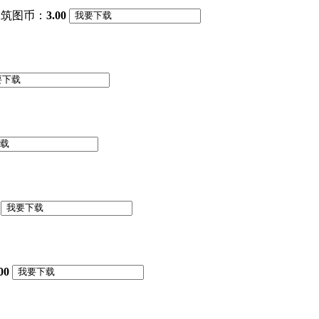
筑图币：
3.00
00