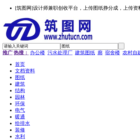
[筑图网]设计师兼职创收平台，上传图纸挣分成，上传资
推广
热搜：
办公楼
污水处理厂
建筑图纸
廊
宿舍楼
农村自
首页
文档资料
图纸
建筑
结构
园林
环保
电气
暖通
给排水
装修
水利