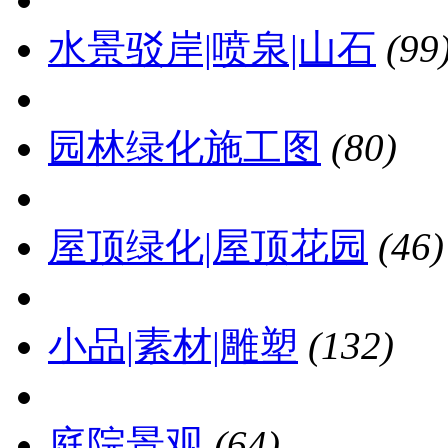
水景驳岸|喷泉|山石
(99
园林绿化施工图
(80)
屋顶绿化|屋顶花园
(46)
小品|素材|雕塑
(132)
庭院景观
(64)