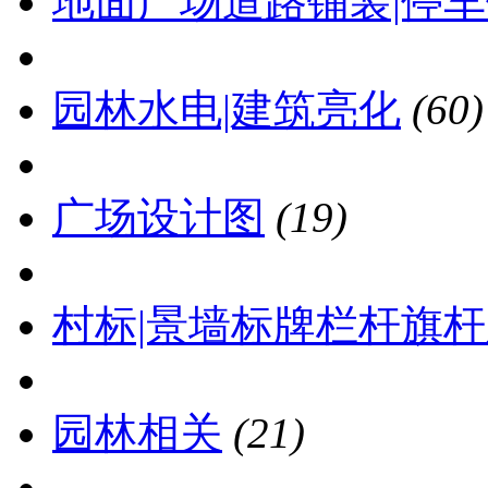
地面广场道路铺装|停
园林水电|建筑亮化
(60)
广场设计图
(19)
村标|景墙标牌栏杆旗
园林相关
(21)