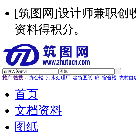
[筑图网]设计师兼职
资料得积分。
推广
热搜：
办公楼
污水处理厂
建筑图纸
廊
宿舍楼
农村自
首页
文档资料
图纸