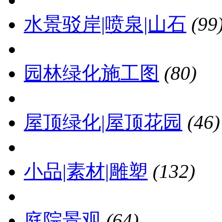
水景驳岸|喷泉|山石
(99
园林绿化施工图
(80)
屋顶绿化|屋顶花园
(46)
小品|素材|雕塑
(132)
庭院景观
(64)