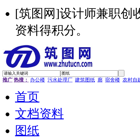
[筑图网]设计师兼职
资料得积分。
推广
热搜：
办公楼
污水处理厂
建筑图纸
廊
宿舍楼
农村自
首页
文档资料
图纸