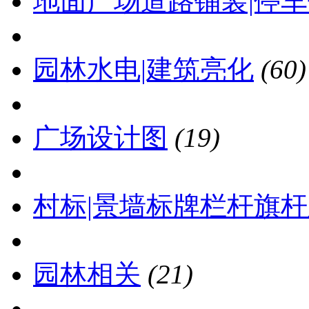
地面广场道路铺装|停
园林水电|建筑亮化
(60)
广场设计图
(19)
村标|景墙标牌栏杆旗
园林相关
(21)