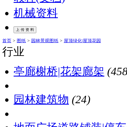
机械资料
首页
>
图纸
>
园林景观图纸
>
屋顶绿化|屋顶花园
行业
亭廊榭桥|花架廊架
(458
园林建筑物
(24)