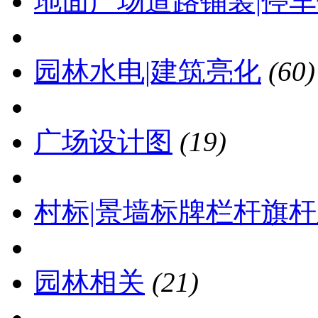
地面广场道路铺装|停
园林水电|建筑亮化
(60)
广场设计图
(19)
村标|景墙标牌栏杆旗
园林相关
(21)