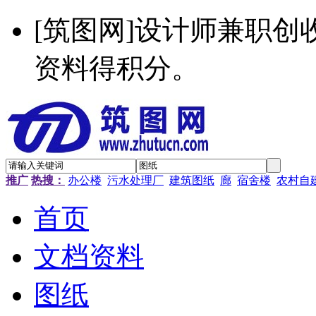
[筑图网]设计师兼职
资料得积分。
推广
热搜：
办公楼
污水处理厂
建筑图纸
廊
宿舍楼
农村自
首页
文档资料
图纸