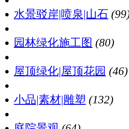
水景驳岸|喷泉|山石
(99
园林绿化施工图
(80)
屋顶绿化|屋顶花园
(46)
小品|素材|雕塑
(132)
庭院景观
(64)