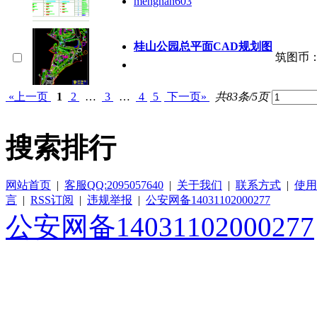
menghan603
桂山公园总平面CAD规划图
筑图币
«上一页
1
2
…
3
…
4
5
下一页»
共83条/5页
搜索排行
网站首页
|
客服QQ:2095057640
|
关于我们
|
联系方式
|
使用
言
|
RSS订阅
|
违规举报
|
公安网备14031102000277
公安网备14031102000277